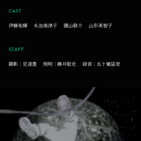
CAST
伊藤祐輝
永池南津子
園山敬介
山形美智子
STAFF
撮影：足達豊
照明：藤井聡史
録音：五十嵐猛吏