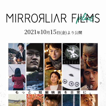
2021
10
15
年
月
日(金)より公開