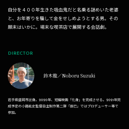
自分を４００年生きた吸血鬼だと名乗る謎めいた老婆
と、お年寄りを騙して金をせしめようとする男。その
顛末はいかに。場末な喫茶店で展開する会話劇。
DIRECTOR
鈴木龍／Noboru Suzuki
岩手県盛岡市出身。2020年、短編映画「化身」を完成させる。2021年完
成予定の小路紘史監督自主制作第二弾「辰巳」ではプロデューサー等で
参加。