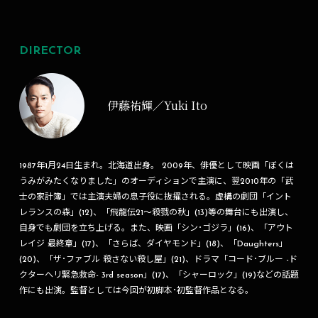
DIRECTOR
伊藤祐輝／Yuki Ito
1987年1月24日生まれ。北海道出身。 2009年、俳優として映画「ぼくは
うみがみたくなりました」のオーディションで主演に、翌2010年の「武
士の家計簿」では主演夫婦の息子役に抜擢される。虚構の劇団「イント
レランスの森」(12)、「飛龍伝21～殺戮の秋」(13)等の舞台にも出演し、
自身でも劇団を立ち上げる。また、映画「シン･ゴジラ」(16)、「アウト
レイジ 最終章」(17)、「さらば、ダイヤモンド」(18)、「Daughters」
(20)、「ザ･ファブル 殺さない殺し屋」(21)、ドラマ「コード･ブルー -ド
クターヘリ緊急救命- 3rd season」(17)、「シャーロック」(19)などの話題
作にも出演。監督としては今回が初脚本･初監督作品となる。