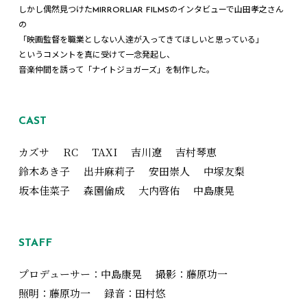
しかし偶然見つけたMIRRORLIAR FILMSのインタビューで山田孝之さん
の
「映画監督を職業としない人達が入ってきてほしいと思っている」
というコメントを真に受けて一念発起し、
音楽仲間を誘って「ナイトジョガーズ」を制作した。
CAST
カズサ
RC
TAXI
吉川遼
吉村琴恵
鈴木あき子
出井麻莉子
安田崇人
中塚友梨
坂本佳菜子
森園倫成
大内啓佑
中島康晃
STAFF
プロデューサー：中島康晃
撮影：藤原功一
照明：藤原功一
録音：田村悠