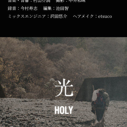
音楽・音響：村山☆潤
撮影：中井和味
録音：今村寿志
編集：池田智
ミックスエンジニア：沢田悠介
ヘアメイク：etsuco