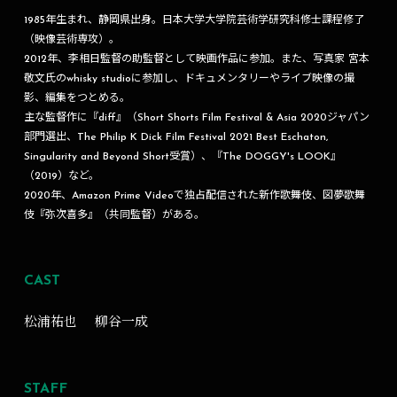
1985年生まれ、静岡県出身。日本大学大学院芸術学研究科修士課程修了
（映像芸術専攻）。
2012年、李相日監督の助監督として映画作品に参加。また、写真家 宮本
敬文氏のwhisky studioに参加し、ドキュメンタリーやライブ映像の撮
影、編集をつとめる。
主な監督作に『diff』（Short Shorts Film Festival & Asia 2020ジャパン
部門選出、The Philip K Dick Film Festival 2021 Best Eschaton,
Singularity and Beyond Short受賞）、『The DOGGY's LOOK』
（2019）など。
2020年、Amazon Prime Videoで独占配信された新作歌舞伎、図夢歌舞
伎『弥次喜多』（共同監督）がある。
CAST
松浦祐也
柳谷一成
STAFF