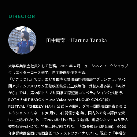
DIRECTOR
田中晴菜／Haruna Tanaka
大学卒業後会社員として勤務。2016 年 4 月ニューシネマワークショップ
クリエイターコース修了、自主映画制作を開始。
『いきうつし』では、あいち国際女性映画祭短編部門グランプリ、第42
回アジアンアメリカン国際映画祭公式上映等他、受賞入選多数。『ぬけ
がら』では、第38回トリノ映画祭国際短編コンペティション公式招待、
ROTH BART BARON Music Video Award LOUD COLOR(S)
FESTIVAL「CHEEZY MAN」公式 MV採用、ダマー国際映画祭審査員セ
レクションノミネート(10月2、3日開催予定)等、国内外で高い評価を受
け、上記2作の併映にて2021年6月26日より1週間、池袋シネマ・ロサ新人
監督特集vol.7にて、特集上映が組まれた。『燐(長編時代劇企画)』2020
年京都映画企画市映画企画コンテストファイナリスト。現在は『幸福な