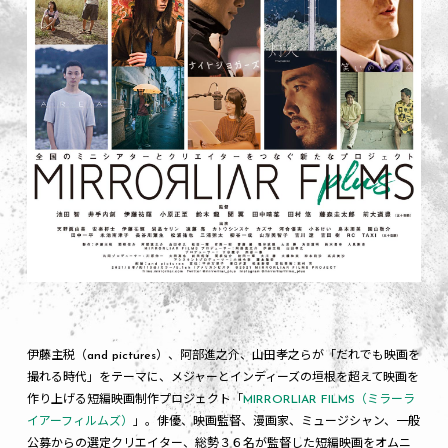
伊藤主税（and pictures）、阿部進之介、山田孝之らが「だれでも映画を
撮れる時代」をテーマに、メジャーとインディーズの垣根を超えて映画を
作り上げる短編映画制作プロジェクト「
MIRRORLIAR FILMS（ミラーラ
イアーフィルムズ）
」。俳優、映画監督、漫画家、ミュージシャン、一般
公募からの選定クリエイター、総勢３６名が監督した短編映画をオムニ